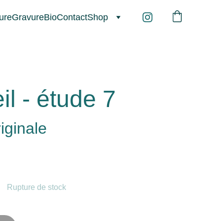
ure
Gravure
Bio
Contact
Shop
l - étude 7
iginale
Rupture de stock