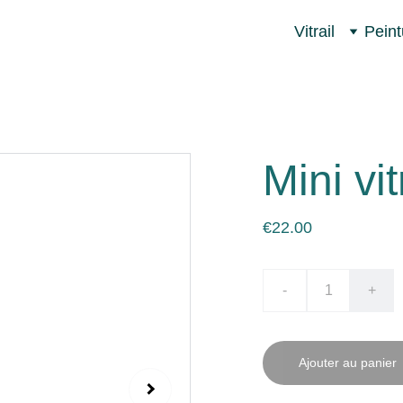
Vitrail
Peint
Mini vit
€22.00
-
+
Ajouter au panier