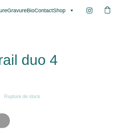
ure
Gravure
Bio
Contact
Shop
rail duo 4
Rupture de stock