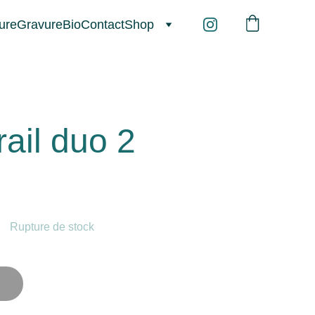
ure
Gravure
Bio
Contact
Shop
rail duo 2
Rupture de stock