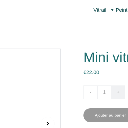
Vitrail
Peint
Mini vit
€22.00
-
+
Ajouter au panier