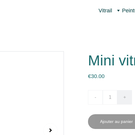
Vitrail
Peint
Mini vit
€30.00
-
+
Ajouter au panier