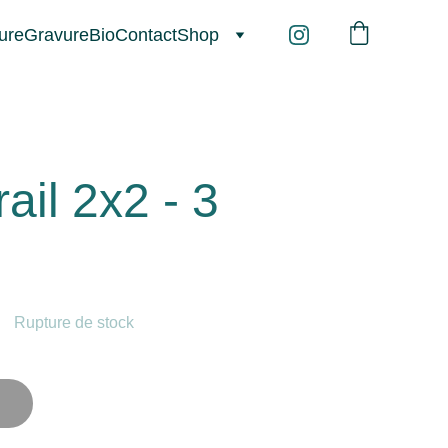
ure
Gravure
Bio
Contact
Shop
rail 2x2 - 3
Rupture de stock